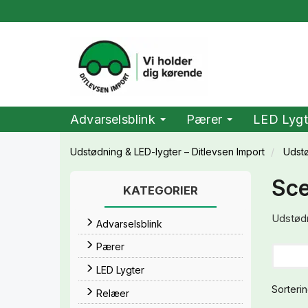
Advarselsblink
Pærer
LED Lygt
Udstødning & LED-lygter – Ditlevsen Import
Udst
Sce
KATEGORIER
Udstødn
Advarselsblink
Pærer
LED Lygter
Sorterin
Relæer