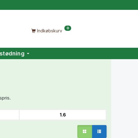
0
Indkøbskurv
stødning
spris.
1.6