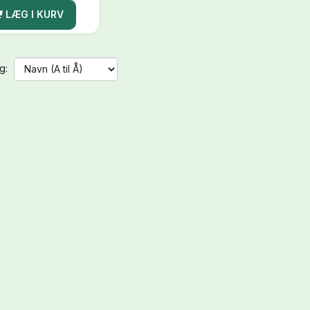
LÆG I KURV
g: