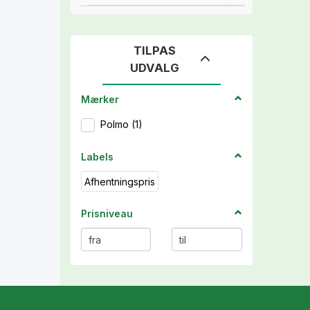
TILPAS
Skifte
UDVALG
filter
Mærker
Polmo
(
1
)
Labels
Afhentningspris
Prisniveau