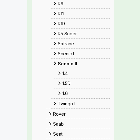
R9
R11
R19
R5 Super
Safrane
Scenic I
Scenic II
1.4
1.5D
1.6
Twingo I
Rover
Saab
Seat