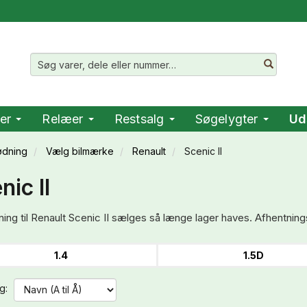
er
Relæer
Restsalg
Søgelygter
Ud
ødning
Vælg bilmærke
Renault
Scenic II
nic II
ing til Renault Scenic II sælges så længe lager haves. Afhentning
1.4
1.5D
g: