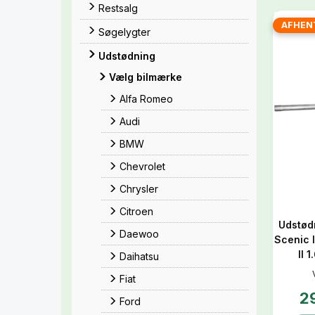
Restsalg
AFHEN
Søgelygter
Udstødning
Vælg bilmærke
Alfa Romeo
Audi
BMW
Chevrolet
Chrysler
Citroen
Udstød
Daewoo
Scenic I
II 
Daihatsu
Fiat
2
Ford