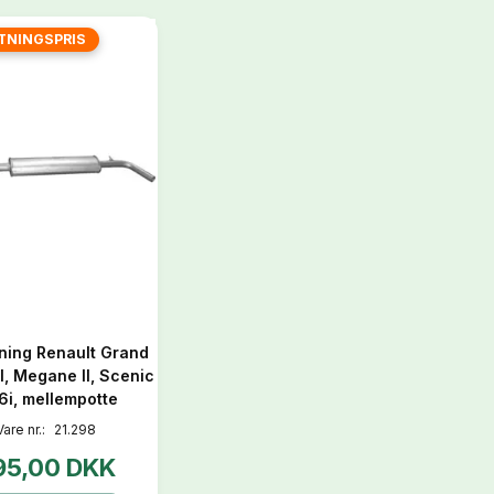
TNINGSPRIS
ning Renault Grand
I, Megane II, Scenic
1.6i, mellempotte
Vare nr.:
21.298
95,00 DKK