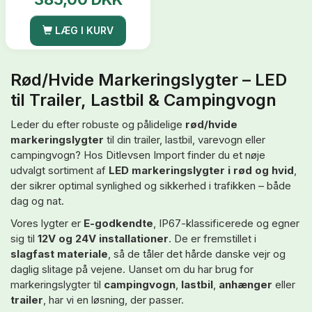
LÆG I KURV
Rød/Hvide Markeringslygter – LED
til Trailer, Lastbil & Campingvogn
Leder du efter robuste og pålidelige
rød/hvide
markeringslygter
til din trailer, lastbil, varevogn eller
campingvogn? Hos Ditlevsen Import finder du et nøje
udvalgt sortiment af
LED markeringslygter i rød og hvid
,
der sikrer optimal synlighed og sikkerhed i trafikken – både
dag og nat.
Vores lygter er
E-godkendte
, IP67-klassificerede og egner
sig til
12V og 24V installationer
. De er fremstillet i
slagfast materiale
, så de tåler det hårde danske vejr og
daglig slitage på vejene. Uanset om du har brug for
markeringslygter til
campingvogn
,
lastbil
,
anhænger
eller
trailer
, har vi en løsning, der passer.