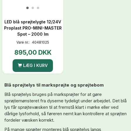
LED blå sprøjtelygte 12/24V
Proplast PRO-MINI-MASTER
Spot – 2000 lm
Vare nr.:
40481025
895,00 DKK
LÆG I KURV
Blå sprøjtelys til marksprøjte og sprøjtebom
Blå sprøjtelys bruges på marksprøjter for at gøre
sprøjtemønsteret fra dyserne tydeligt under arbejdet. Det blå
lys får sprøjtevæsken til at fremstå klart i mørke eller ved
dårlige lysforhold, så føreren nemt kan kontrollere at sprøjten
fordeler væsken korrekt.
På mange sprøjter monteres blå sprøjtelys langs