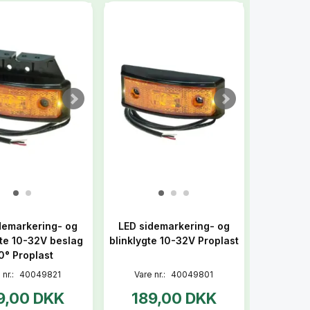
demarkering- og
LED sidemarkering- og
gte 10-32V beslag
blinklygte 10-32V Proplast
0° Proplast
 nr.:
40049821
Vare nr.:
40049801
9,00 DKK
189,00 DKK