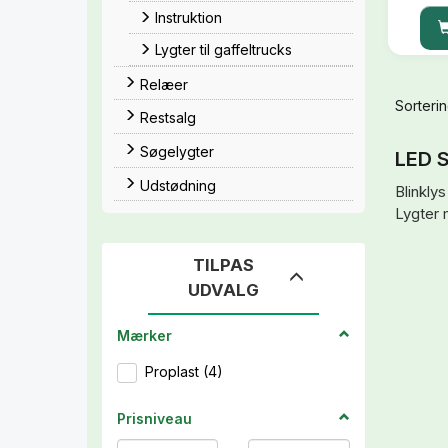
Instruktion
Lygter til gaffeltrucks
Relæer
Sorterin
Restsalg
Søgelygter
LED S
Udstødning
Blinklys
Lygter 
TILPAS
Skifte
UDVALG
filter
Mærker
Proplast
(
4
)
Prisniveau