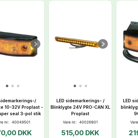
sidemarkerings-/
LED sidemarkerings- /
LED si
te 10-32V Proplast -
Blinklygte 24V PRO-CAN XL
blinkly
per seal 3-pol stik
Proplast
9
re nr.:
40049501
Vare nr.:
40026801
Vare
70,00 DKK
515,00 DKK
21