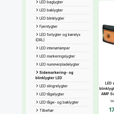
LED baglygter
LED baklygter
LED blinklygter
Fjernlygter
LED forlygter og kørelys
(DRL)
LED interiørlamper
LED markeringslygter
LED nummerpladelygter
Sidemarkering- og
blinklygter LED
LED 
LED slingrelygter
blinklyg
AMP Su
LED tågelygter
Va
LED tåge- og baklygter
1
Tilbehør