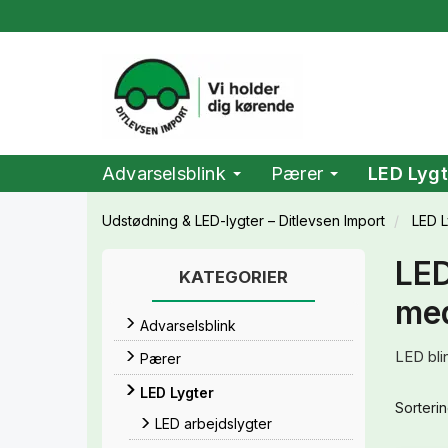
Advarselsblink
Pærer
LED Lygt
Udstødning & LED-lygter – Ditlevsen Import
LED L
LED
KATEGORIER
med
Advarselsblink
LED blin
Pærer
LED Lygter
Sorterin
LED arbejdslygter