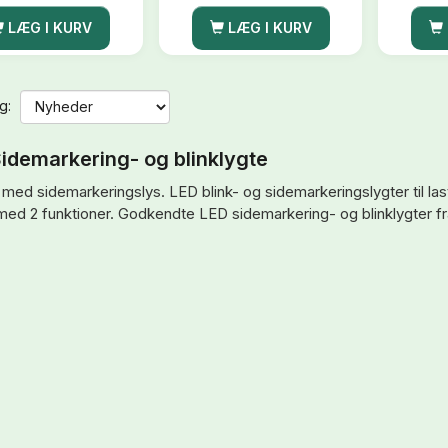
LÆG I KURV
LÆG I KURV
g:
idemarkering- og blinklygte
 med sidemarkeringslys. LED blink- og sidemarkeringslygter til last
med 2 funktioner. Godkendte LED sidemarkering- og blinklygter fr