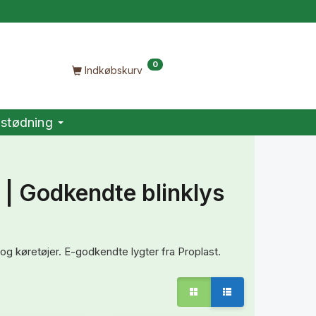
0
Indkøbskurv
stødning
 | Godkendte blinklys
r og køretøjer. E-godkendte lygter fra Proplast.