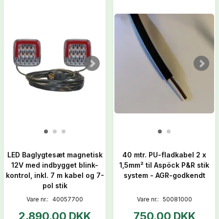
LED Baglygtesæt magnetisk
40 mtr. PU-fladkabel 2 x
12V med indbygget blink-
1,5mm² til Aspöck P&R stik
kontrol, inkl. 7 m kabel og 7-
system - AGR-godkendt
pol stik
Vare nr.:
40057700
Vare nr.:
50081000
2.890,00 DKK
750,00 DKK