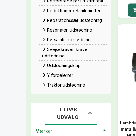
Perforerede rør i rustfrit stål
Reduktioner / Samlemuffer
Reparationssæt udstødning
Resonator, udstødning
Rørsamler udstødning
Svejsekraver, krave
udstødning
Udstødningsklap
Y fordelerrør
Traktor udstødning
TILPAS
Skifte
UDVALG
filter
Lambda
metalli
Mærker
M18x