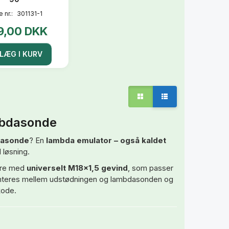
e nr.:
301131-1
9,00 DKK
LÆG I KURV
ambdasonde
dasonde
? En
lambda emulator – også kaldet
 løsning.
ere med
universelt M18x1,5 gevind
, som passer
onteres mellem udstødningen og lambdasonden og
kode.