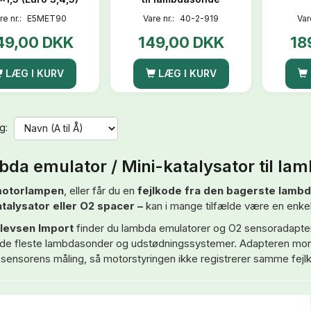
re nr.:
E5MET90
Vare nr.:
40-2-919
Var
49,00 DKK
149,00 DKK
18
LÆG I KURV
LÆG I KURV
g:
da emulator / Mini-katalysator til l
otorlampen
, eller får du en
fejlkode fra den bagerste lamb
talysator eller O2 spacer –
kan i mange tilfælde være en enkel
tlevsen Import
finder du lambda emulatorer og O2 sensoradapt
gt de fleste lambdasonder og udstødningssystemer. Adapteren m
sensorens måling, så motorstyringen ikke registrerer samme fejl