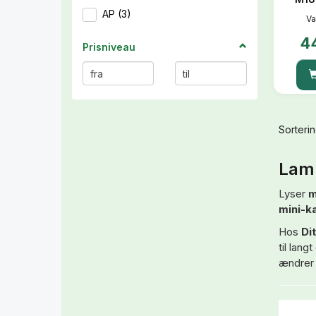
AP
(
3
)
Va
4
Prisniveau
Sorterin
Lamb
Lyser
m
mini-ka
Hos
Di
til lan
ændrer 