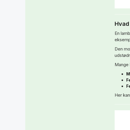
Hvad 
En lamb
eksempel
Den mo
udstødn
Mange 
M
F
F
Her ka