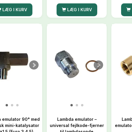
LÆG I KURV
LÆG I KURV
 emulator 90° med
Lambda emulator –
Lamb
sk mini-katalysator
universal fejlkode-fjerner
emulato
1,5 (Euro 3,4,5)
til lambdasonde