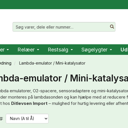
er
Relæer
Restsalg
Søgelygter
Ud
ødning
Lambda-emulator / Mini-katalysator
bda-emulator / Mini-katalysat
mbda emulatorer, O2-spacere, sensoradaptere og mini-katalysatorer
 der monteres på lambdasonden og kan hjælpe med at reducere 
et hos
Ditlevsen Import
– mulighed for hurtig levering eller afhent
g: