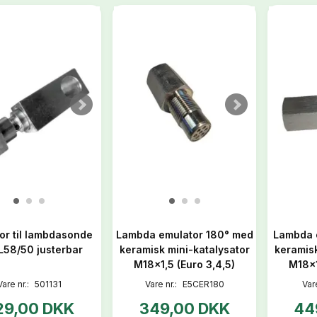
or til lambdasonde
Lambda emulator 180° med
Lambda 
L58/50 justerbar
keramisk mini-katalysator
keramisk
M18x1,5 (Euro 3,4,5)
M18x1
Vare nr.:
501131
Vare nr.:
E5CER180
Var
29,00 DKK
349,00 DKK
44