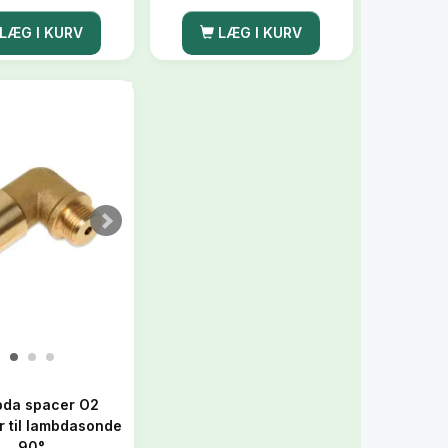
LÆG I KURV
LÆG I KURV
da spacer O2
r til lambdasonde
90°