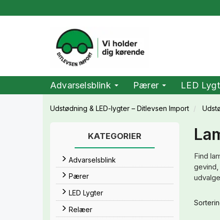
Advarselsblink
Pærer
LED Lygt
Udstødning & LED-lygter – Ditlevsen Import
Udst
Lam
KATEGORIER
Find la
Advarselsblink
gevind,
Pærer
udvalg
LED Lygter
Sorterin
Relæer