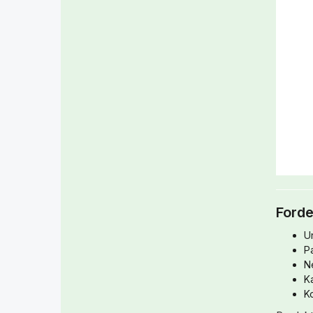
Forde
U
P
N
K
Ko