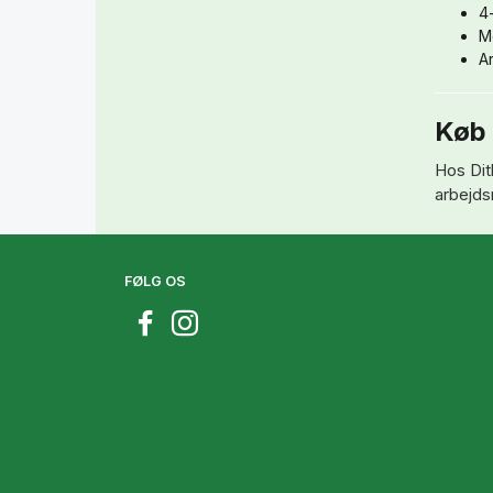
4-
M
Ar
Køb 
Hos Dit
arbejdsr
FØLG OS