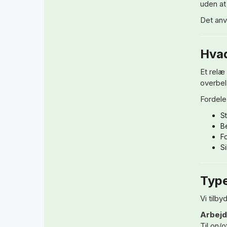
uden at
Det anv
Hvad
Et relæ 
overbel
Fordele
St
B
Fo
Si
Type
Vi tilby
Arbejd
Til on/o