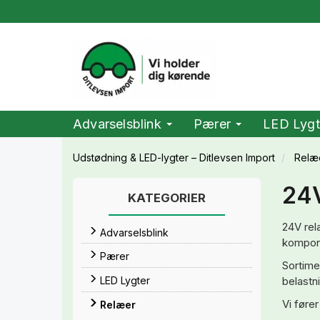
Advarselsblink
Pærer
LED Lygt
Udstødning & LED-lygter – Ditlevsen Import
Relæ
24V
KATEGORIER
24V relæ
Advarselsblink
kompone
Pærer
Sortime
belastni
LED Lygter
Vi fører
Relæer