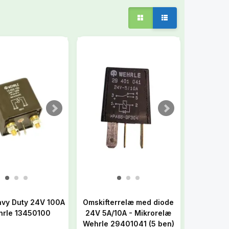
avy Duty 24V 100A
Omskifterrelæ med diode
hrle 13450100
24V 5A/10A - Mikrorelæ
Wehrle 29401041 (5 ben)