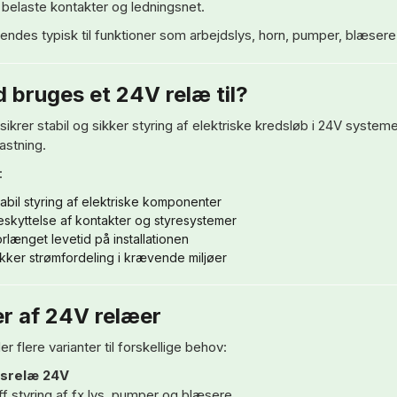
 belaste kontakter og ledningsnet.
endes typisk til funktioner som arbejdslys, horn, pumper, blæser
 bruges et 24V relæ til?
sikrer stabil og sikker styring af elektriske kredsløb i 24V system
astning.
:
abil styring af elektriske komponenter
eskyttelse af kontakter og styresystemer
rlænget levetid på installationen
kker strømfordeling i krævende miljøer
r af 24V relæer
der flere varianter til forskellige behov:
srelæ 24V
ff styring af fx lys, pumper og blæsere.