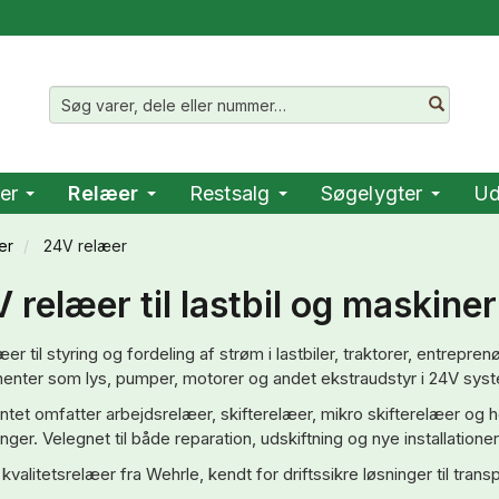
er
Relæer
Restsalg
Søgelygter
Ud
er
24V relæer
 relæer til lastbil og maskiner
er til styring og fordeling af strøm i lastbiler, traktorer, entrepre
nter som lys, pumper, motorer og andet ekstraudstyr i 24V syst
ntet omfatter arbejdsrelæer, skifterelæer, mikro skifterelæer og 
nger. Velegnet til både reparation, udskiftning og nye installationer
 kvalitetsrelæer fra Wehrle, kendt for driftssikre løsninger til transp