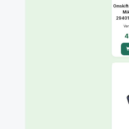
Omskift
Mi
29401
Var
4