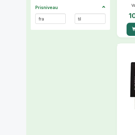
Va
Prisniveau
1