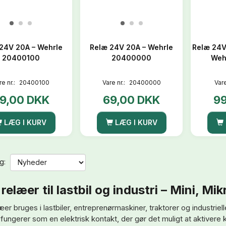
24V 20A – Wehrle
Relæ 24V 20A – Wehrle
Relæ 24V
20400100
20400000
Weh
re nr.:
20400100
Vare nr.:
20400000
Vare
9,00 DKK
69,00 DKK
9
LÆG I KURV
LÆG I KURV
g:
relæer til lastbil og industri – Mini, M
er bruges i lastbiler, entreprenørmaskiner, traktorer og industriell
fungerer som en elektrisk kontakt, der gør det muligt at aktivere k