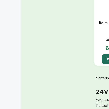
Relæ 
Va
6
Sorterin
24V 
24V relæ
Relæet 