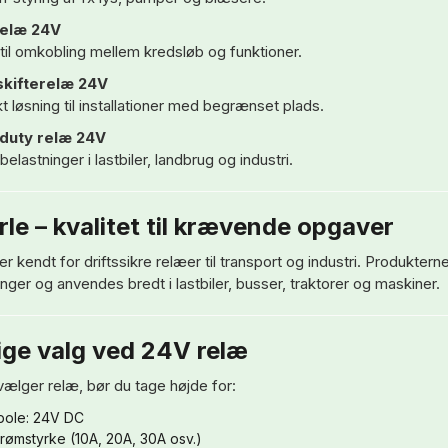
relæ 24V
til omkobling mellem kredsløb og funktioner.
skifterelæ 24V
 løsning til installationer med begrænset plads.
duty relæ 24V
 belastninger i lastbiler, landbrug og industri.
le – kvalitet til krævende opgaver
r kendt for driftssikre relæer til transport og industri. Produkterne
nger og anvendes bredt i lastbiler, busser, traktorer og maskiner.
ige valg ved 24V relæ
vælger relæ, bør du tage højde for:
pole: 24V DC
rømstyrke (10A, 20A, 30A osv.)