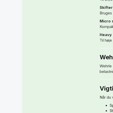
Skifte
Bruges 
Micro 
Kompakt
Heavy 
Til høje
Wehr
Wehrle e
belastni
Vigt
Når du 
S
St