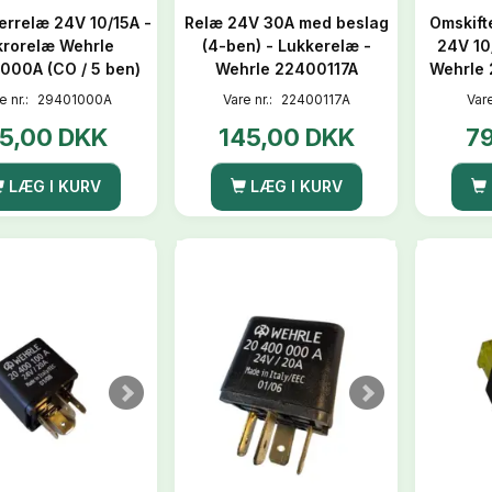
errelæ 24V 10/15A -
Relæ 24V 30A med beslag
Omskift
krorelæ Wehrle
(4-ben) - Lukkerelæ -
24V 10
000A (CO / 5 ben)
Wehrle 22400117A
Wehrle 
e nr.:
29401000A
Vare nr.:
22400117A
Vare
5,00 DKK
145,00 DKK
7
LÆG I KURV
LÆG I KURV