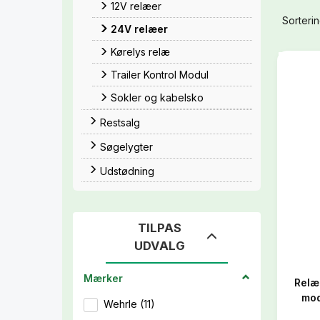
12V relæer
Sorterin
24V relæer
Kørelys relæ
Trailer Kontrol Modul
Sokler og kabelsko
Restsalg
Søgelygter
Udstødning
TILPAS
Skifte
UDVALG
filter
Mærker
Relæ
mod
Wehrle
(
11
)