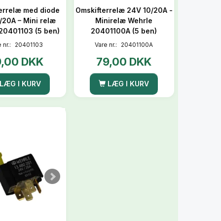
errelæ med diode
Omskifterrelæ 24V 10/20A -
/20A – Mini relæ
Minirelæ Wehrle
20401103 (5 ben)
20401100A (5 ben)
 nr.:
20401103
Vare nr.:
20401100A
9,00 DKK
79,00 DKK
LÆG I KURV
LÆG I KURV