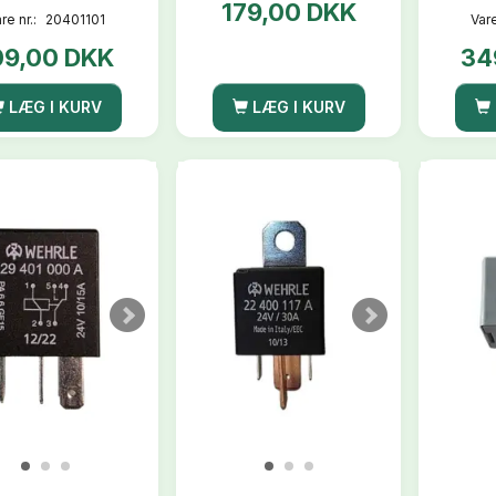
179,00 DKK
re nr.:
20401101
Vare
09,00 DKK
34
LÆG I KURV
LÆG I KURV