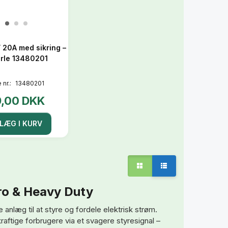
 20A med sikring –
rle 13480201
 nr.:
13480201
9,00 DKK
LÆG I KURV
ikro & Heavy Duty
e anlæg til at styre og fordele elektrisk strøm.
raftige forbrugere via et svagere styresignal –