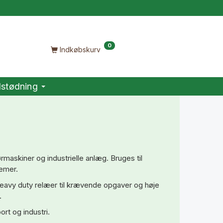
0
Indkøbskurv
stødning
nørmaskiner og industrielle anlæg. Bruges til
emer.
heavy duty relæer til krævende opgaver og høje
.
ort og industri.