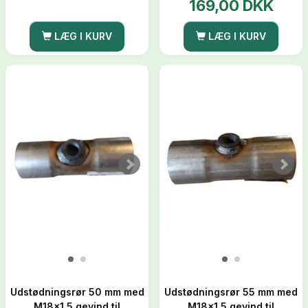
169,00 DKK
LÆG I KURV
LÆG I KURV
Udstødningsrør 50 mm med
Udstødningsrør 55 mm med
M18x1,5 gevind til
M18x1,5 gevind til