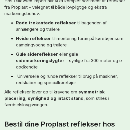
Hos Ditlevsen Import har vi et komplet sortiment af reflekser
fra Proplast – velegnet til både lovpligtige og ekstra
markeringsbehov:
Røde trekantede reflekser
til bagenden af
anhængere og trailere
Hvide reflekser
til montering foran på køretøjer som
campingvogne og trailere
Gule sidereflekser
eller
gule
sidemarkeringslygter
– synlige fra 300 meter og e-
godkendte
Universelle og runde reflekser til brug på maskiner,
redskaber og specialkøretøjer
Alle reflekser lever op til kravene om
symmetrisk
placering, synlighed og intakt stand
, som stilles i
færdselslovgivningen.
Bestil dine Proplast reflekser hos