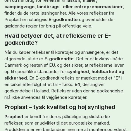
om du har brug for reflekser til
lastbil, trailer,
campingvogn, landbrugs- eller entreprenørmaskiner
,
finder du de rette løsninger her. Alle vores reflekser fra
Proplast er naturligvis
E-godkendte
og overholder de
gældende regler for brug på offentlige veje.
Hvad betyder det, at reflekserne er E-
godkendte?
Når du køber reflekser til køretøjer og anhængere, er det
afgørende, at de er
E-godkendte
. Det er et lovkrav i både
Danmark og resten af EU, og det sikrer, at reflekserne lever
op til specifikke standarder for
synlighed, holdbarhed og
sikkerhed
. En E-godkendt refleks er mærket med et "E" i
en cirkel efterfulgt af et tal – f.eks.
E4
, der angiver
godkendelse i Holland. Reflekser uden denne godkendelse
må ikke anvendes til vejgående køretøjer.
Proplast – tysk kvalitet og høj synlighed
Proplast
er kendt for deres pålidelige og slidstærke
reflekser, som er udviklet til det europæiske marked.
Produkterne er vejrbestandige, nemme at montere og yderst