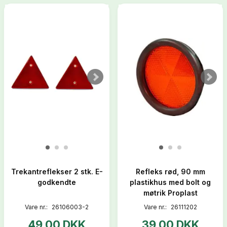
Trekantreflekser 2 stk. E-
Refleks rød, 90 mm
godkendte
plastikhus med bolt og
møtrik Proplast
Vare nr.:
26106003-2
Vare nr.:
26111202
49,00 DKK
39,00 DKK