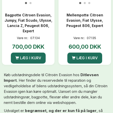
Bagpotte Citroen Evasion,
Mellempotte Citroen
Jumpy, Fiat Scudo, Ulysse,
Evasion, Fiat Ulysse,
Lancia Z, Peugeot 806,
Peugeot 806, Expert
Expert
Vare nr.:
07.134
Vare nr.:
07.135
700,00 DKK
600,00 DKK
LÆG I KURV
LÆG I KURV
Køb udstødningsdele til
Citroën Evasion
hos
Ditlevsen
Import
. Her finder du reservedele til reparation og
vedligeholdelse af bilens udstødningssystem, så din Citroën
Evasion igen kan køre optimalt. Uanset om du mangler
udstødningsrør, bagpotte, flexrør eller andre dele, kan du
nemt bestille dem online via webshoppen.
Udvalget er
begrænset, og der er kun få på lager
, så