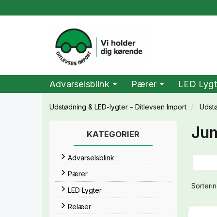
Advarselsblink
Pærer
LED Lygt
Udstødning & LED-lygter – Ditlevsen Import
Udst
Jum
KATEGORIER
Advarselsblink
Pærer
Sorterin
LED Lygter
Relæer