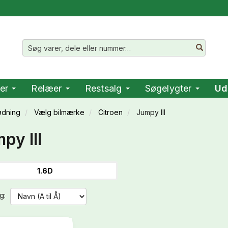
er
Relæer
Restsalg
Søgelygter
Ud
ødning
Vælg bilmærke
Citroen
Jumpy III
py III
1.6D
g: