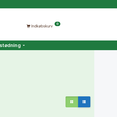
0
Indkøbskurv
stødning