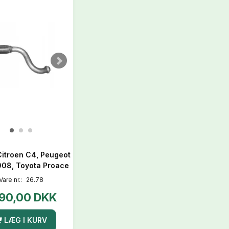
Citroen C4, Peugeot
008, Toyota Proace
Vare nr.:
26.78
190,00 DKK
LÆG I KURV