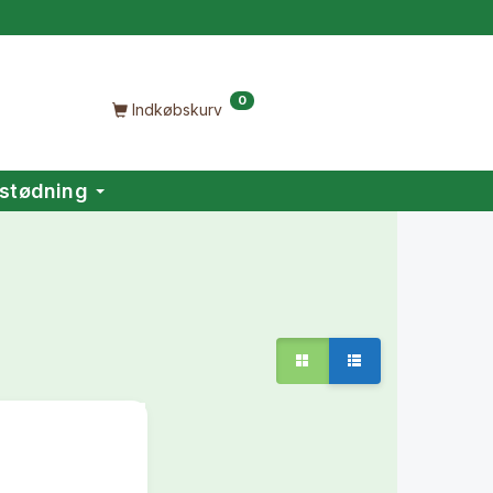
0
Indkøbskurv
stødning