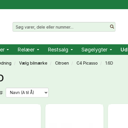
er
Relæer
Restsalg
Søgelygter
Ud
ødning
Vælg bilmærke
Citroen
C4 Picasso
1.6D
D
g: