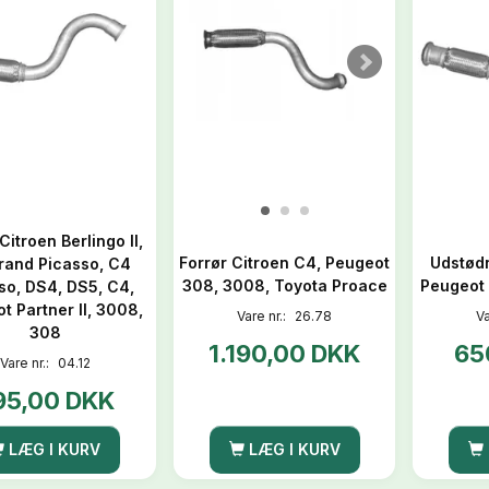
Citroen Berlingo II,
Forrør Citroen C4, Peugeot
Udstødn
rand Picasso, C4
308, 3008, Toyota Proace
Peugeot 
so, DS4, DS5, C4,
t Partner II, 3008,
Vare nr.:
26.78
Va
308
1.190,00 DKK
65
Vare nr.:
04.12
95,00 DKK
LÆG I KURV
LÆG I KURV