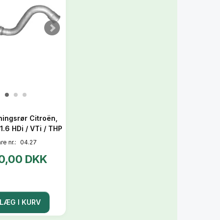
ingsrør Citroën,
1.6 HDi / VTi / THP
re nr.:
04.27
0,00 DKK
LÆG I KURV