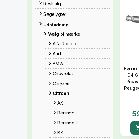
Restsalg
Søgelygter
Udstødning
Vælg bilmærke
Alfa Romeo
Audi
BMW
Forrør 
Chevrolet
C4 G
Picas
Chrysler
Peugeo
Citroen
AX
5
Berlingo
Berlingo II
BX