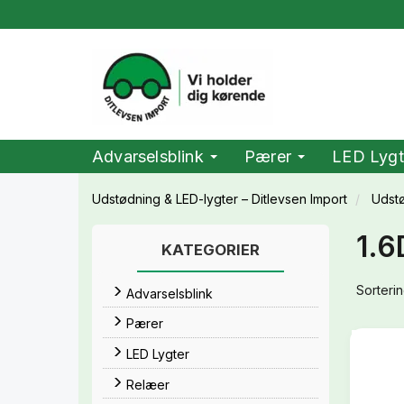
Advarselsblink
Pærer
LED Lygt
Udstødning & LED-lygter – Ditlevsen Import
Udst
1.6
KATEGORIER
Sorterin
Advarselsblink
Pærer
LED Lygter
Relæer