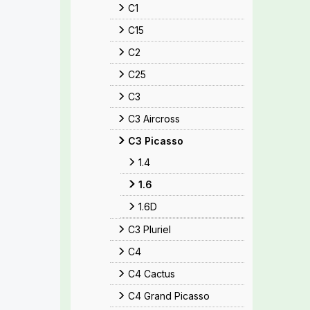
C1
C15
C2
C25
C3
C3 Aircross
C3 Picasso
1.4
1.6
1.6D
C3 Pluriel
C4
C4 Cactus
C4 Grand Picasso