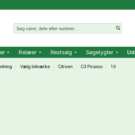
er
Relæer
Restsalg
Søgelygter
Ud
ødning
Vælg bilmærke
Citroen
C3 Picasso
1.6