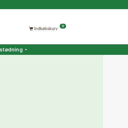
0
Indkøbskurv
stødning