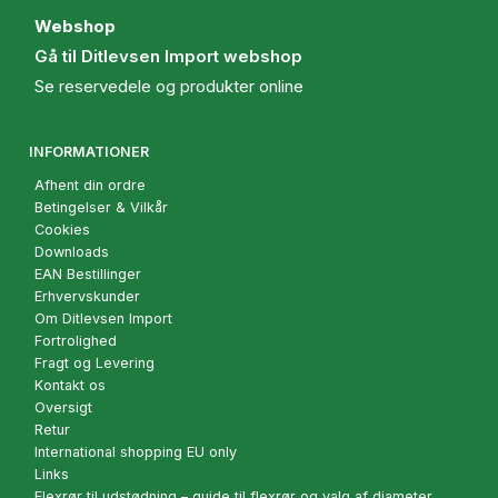
Webshop
Gå til Ditlevsen Import webshop
Se reservedele og produkter online
INFORMATIONER
Afhent din ordre
Betingelser & Vilkår
Cookies
Downloads
EAN Bestillinger
Erhvervskunder
Om Ditlevsen Import
Fortrolighed
Fragt og Levering
Kontakt os
Oversigt
Retur
International shopping EU only
Links
Flexrør til udstødning – guide til flexrør og valg af diameter