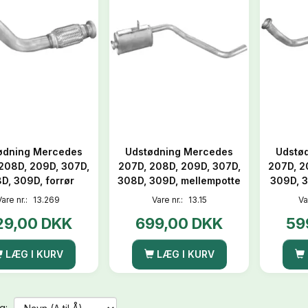
ødning Mercedes
Udstødning Mercedes
Udstø
208D, 209D, 307D,
207D, 208D, 209D, 307D,
207D, 2
D, 309D, forrør
308D, 309D, mellempotte
309D, 3
Vare nr.:
13.269
Vare nr.:
13.15
Va
29,00 DKK
699,00 DKK
59
LÆG I KURV
LÆG I KURV
g: