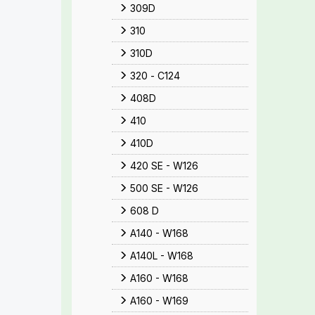
309D
310
310D
320 - C124
408D
410
410D
420 SE - W126
500 SE - W126
608 D
A140 - W168
A140L - W168
A160 - W168
A160 - W169