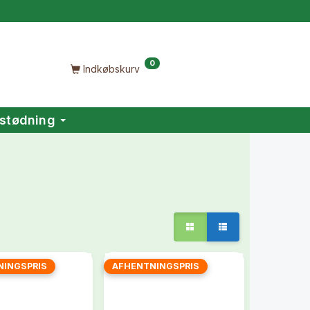
0
Indkøbskurv
stødning
NINGSPRIS
AFHENTNINGSPRIS