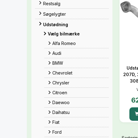
Restsalg
Søgelygter
Udstødning
Vælg bilmærke
Alfa Romeo
Audi
BMW
Udst
Chevrolet
207D, 
308
Chrysler
Citroen
6
Daewoo
Daihatsu
Fiat
Ford
Sorterin