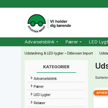
Advarselsblink
Pærer
LED Lygt
Udstødning & LED-lygter – Ditlevsen Import
Udst
Uds
KATEGORIER
Sorterin
Advarselsblink
Pærer
AFHEN
LED Lygter
Relæer