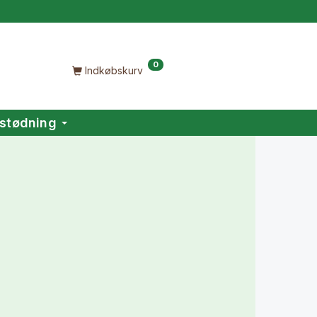
0
Indkøbskurv
stødning