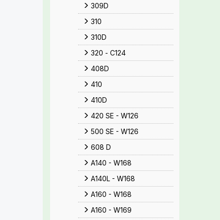
309D
310
310D
320 - C124
408D
410
410D
420 SE - W126
500 SE - W126
608 D
A140 - W168
A140L - W168
A160 - W168
A160 - W169