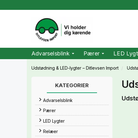
Advarselsblink
Pærer
LED Lygt
Udstødning & LED-lygter – Ditlevsen Import
Udst
Uds
KATEGORIER
Udst
Advarselsblink
Pærer
LED Lygter
Relæer