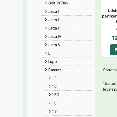
Golf VI Plus
Udst
Jetta I
partikelf
Jetta II
Jetta III
Jetta IV
1
Jetta V
LT
Lupo
Sorterin
Passat
1.3
Udstødn
1.6
levering
1.6D
1.8
1.9