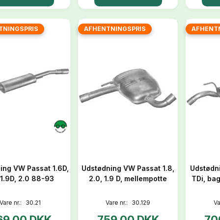
TNINGSPRIS
AFHENTNINGSPRIS
AFHENT
ing VW Passat 1.6D,
Udstødning VW Passat 1.8,
Udstødn
 1.9D, 2.0 88-93
2.0, 1.9 D, mellempotte
TDi, ba
Vare nr.:
30.21
Vare nr.:
30.129
Va
69,00 DKK
759,00 DKK
70