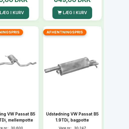
LÆG I KURV
LÆG I KURV
NINGSPRIS
AFHENTNINGSPRIS
ing VW Passat B5
Udstødning VW Passat B5
9TDi, mellempotte
1.9TDi, bagpotte
e nr.:
30.600
Vare nr.:
30.247