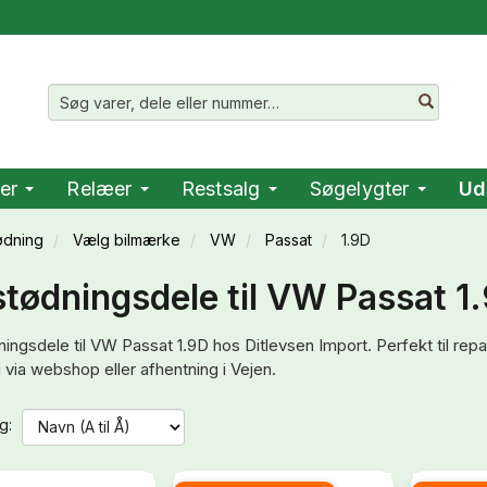
er
Relæer
Restsalg
Søgelygter
Ud
ødning
Vælg bilmærke
VW
Passat
1.9D
tødningsdele til VW Passat 1.
ingsdele til VW Passat 1.9D hos Ditlevsen Import. Perfekt til repar
 via webshop eller afhentning i Vejen.
g: