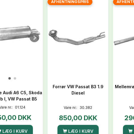
AFHENTNINGSPRIS
AFHENT
Forrør VW Passat B3 1.9
Mellemrø
e Audi A6 C5, Skoda
Diesel
b I, VW Passat B5
Vare nr.:
01.124
Vare nr.:
30.382
Va
50,00 DKK
850,00 DKK
29
LÆG I KURV
LÆG I KURV