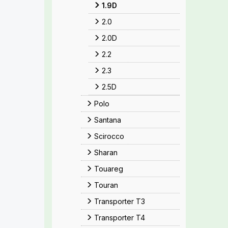
1.9D
2.0
2.0D
2.2
2.3
2.5D
Polo
Santana
Scirocco
Sharan
Touareg
Touran
Transporter T3
Transporter T4