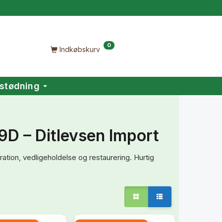
0
Indkøbskurv
stødning
9D – Ditlevsen Import
ation, vedligeholdelse og restaurering. Hurtig