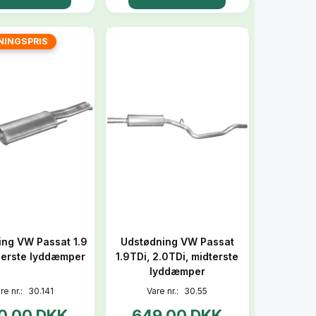
NINGSPRIS
ing VW Passat 1.9
Udstødning VW Passat
gerste lyddæmper
1.9TDi, 2.0TDi, midterste
lyddæmper
re nr.:
30.141
Vare nr.:
30.55
0,00 DKK
649,00 DKK