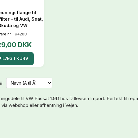
ødningsflange til
ilter – til Audi, Seat,
Skoda og VW
Vare nr.:
94208
29,00 DKK
LÆG I KURV
g:
ingsdele til VW Passat 1.9D hos Ditlevsen Import. Perfekt til repar
 via webshop eller afhentning i Vejen.