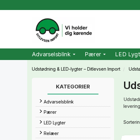
Advarselsblink
Pærer
LED Lygt
Udstødning & LED-lygter – Ditlevsen Import
Udst
Uds
KATEGORIER
Udstødn
Advarselsblink
levering
Pærer
Sorterin
LED Lygter
Relæer