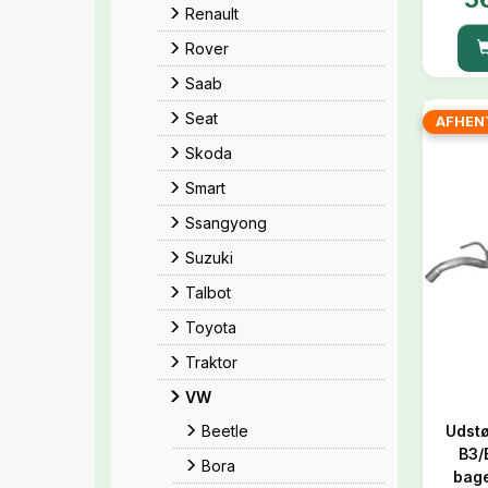
Renault
Rover
Saab
Seat
AFHEN
Skoda
Smart
Ssangyong
Suzuki
Talbot
Toyota
Traktor
VW
Udst
Beetle
B3/B
Bora
bag