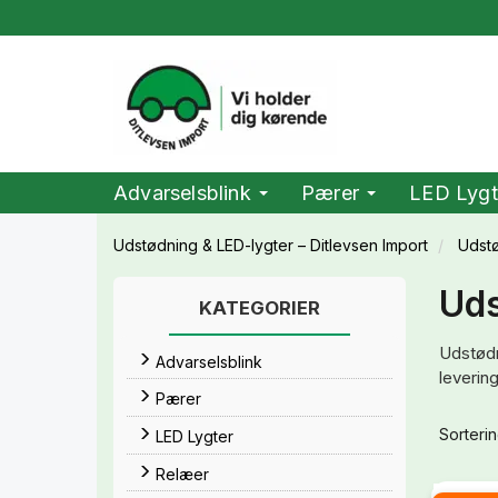
Advarselsblink
Pærer
LED Lygt
Udstødning & LED-lygter – Ditlevsen Import
Udst
Uds
KATEGORIER
Udstødni
Advarselsblink
levering
Pærer
Sorterin
LED Lygter
Relæer