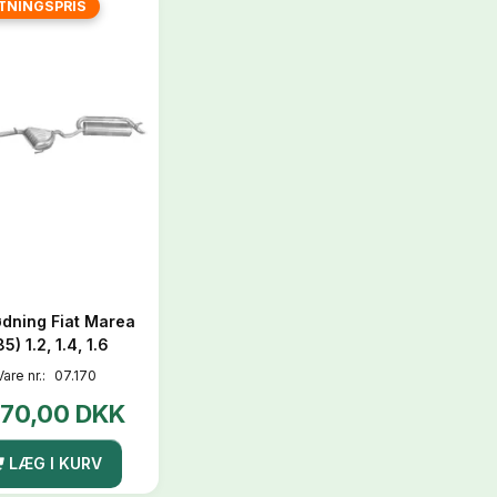
TNINGSPRIS
dning Fiat Marea
85) 1.2, 1.4, 1.6
Vare nr.:
07.170
070,00 DKK
LÆG I KURV