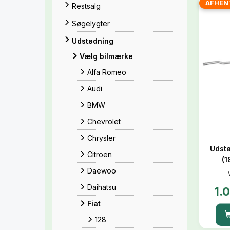
AFHEN
Restsalg
Søgelygter
Udstødning
Vælg bilmærke
Alfa Romeo
Audi
BMW
Chevrolet
Chrysler
Udstø
Citroen
(1
Daewoo
Daihatsu
1.
Fiat
128