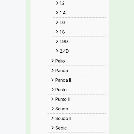
1.2
1.4
1.6
1.8
1.9D
2.4D
Palio
Panda
Panda II
Punto
Punto II
Scudo
Scudo II
Sedici