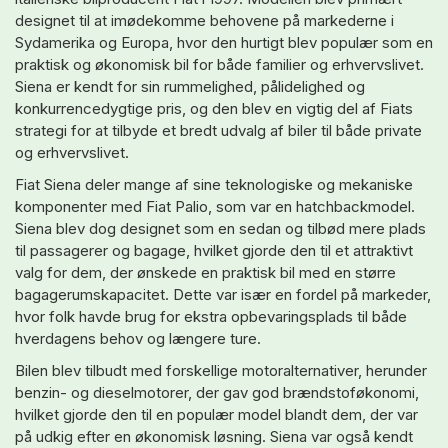
designet til at imødekomme behovene på markederne i
Sydamerika og Europa, hvor den hurtigt blev populær som en
praktisk og økonomisk bil for både familier og erhvervslivet.
Siena er kendt for sin rummelighed, pålidelighed og
konkurrencedygtige pris, og den blev en vigtig del af Fiats
strategi for at tilbyde et bredt udvalg af biler til både private
og erhvervslivet.
Fiat Siena deler mange af sine teknologiske og mekaniske
komponenter med Fiat Palio, som var en hatchbackmodel.
Siena blev dog designet som en sedan og tilbød mere plads
til passagerer og bagage, hvilket gjorde den til et attraktivt
valg for dem, der ønskede en praktisk bil med en større
bagagerumskapacitet. Dette var især en fordel på markeder,
hvor folk havde brug for ekstra opbevaringsplads til både
hverdagens behov og længere ture.
Bilen blev tilbudt med forskellige motoralternativer, herunder
benzin- og dieselmotorer, der gav god brændstoføkonomi,
hvilket gjorde den til en populær model blandt dem, der var
på udkig efter en økonomisk løsning. Siena var også kendt