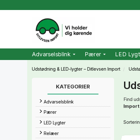
Advarselsblink
Pærer
LED Lygt
Udstødning & LED-lygter – Ditlevsen Import
Udst
Uds
KATEGORIER
Find ud
Advarselsblink
Import
Pærer
Sorterin
LED Lygter
Relæer