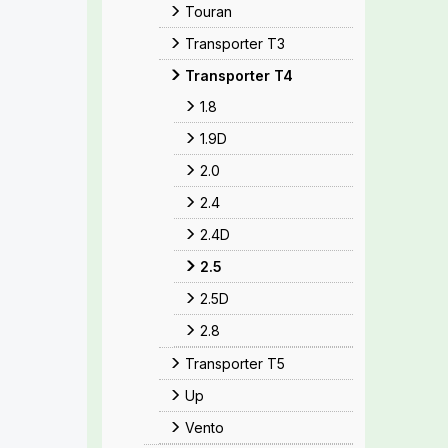
Touran
Transporter T3
Transporter T4
1.8
1.9D
2.0
2.4
2.4D
2.5
2.5D
2.8
Transporter T5
Up
Vento