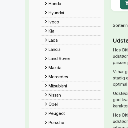
Honda
Hyundai
Iveco
Sorterin
Kia
Udstø
Lada
Lancia
Hos Dit
udstødni
Land Rover
passer p
Mazda
Vi har 
Mercedes
stadig 
optimal
Mitsubishi
Udstødn
Nissan
god kval
Opel
karakter
Peugeot
Hos Dit
udstødni
Porsche
informa