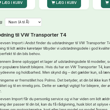
LÆG I KURV
LÆG I KURV
g:
dning til VW Transporter T4
levsen Import i Andst finder du udstødninger til VW Transporter T4 
ng til lidt ældre køretøjer tilbyder vi udstødningsdele i god kvali
erfekt til din bils behov.
gennem årene opbygget et lager af udstødningsdele til modeller, 
er populære blandt bilejere. Hvis du har en VW Transporter T4, kan 
 ydeevne og holdbarhed. Men skynd dig – det gælder kun, så læn
ingerne er fremstillet hos Polmo. Det betyder, at din bil ikke kun 
itet og til en rimelig pris. Dette er særligt vigtigt for bilejere, de
.
levsen Import får du personlig service og vi har viden om lidt æld
ng der passer til din bil, kan du få rådgivning, husk blot at oplyse
tioner om motorstørrelse, kort eller lang model og model årgang.