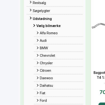
Restsalg
Søgelygter
Udstødning
Vælg bilmærke
Alfa Romeo
Audi
BMW
Chevrolet
Chrysler
Citroen
Bagpot
T4 1.
Daewoo
Daihatsu
7
Fiat
Ford