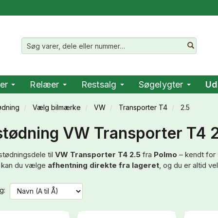
er
Relæer
Restsalg
Søgelygter
Ud
ødning
Vælg bilmærke
VW
Transporter T4
2.5
tødning VW Transporter T4 
stødningsdele til
VW Transporter T4 2.5
fra
Polmo
– kendt for 
kan du vælge
afhentning direkte fra lageret
, og du er altid v
g: