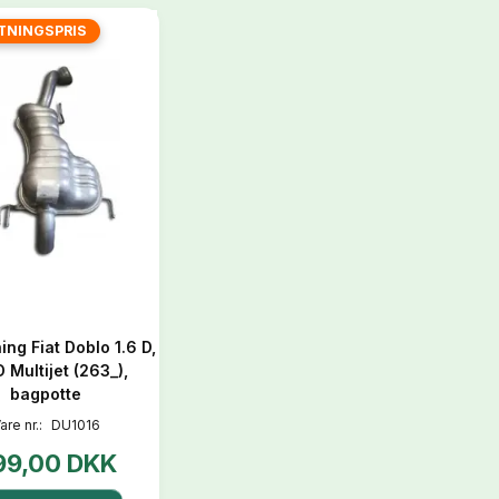
TNINGSPRIS
ng Fiat Doblo 1.6 D,
D Multijet (263_),
bagpotte
are nr.:
DU1016
99,00 DKK