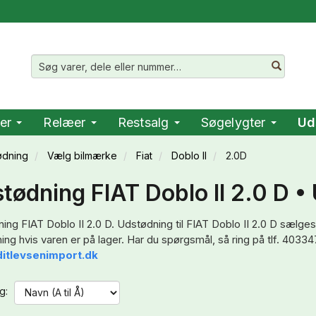
er
Relæer
Restsalg
Søgelygter
Ud
ødning
Vælg bilmærke
Fiat
Doblo II
2.0D
tødning FIAT Doblo II 2.0 D • 
ing FIAT Doblo II 2.0 D. Udstødning til FIAT Doblo II 2.0 D sælges
ing hvis varen er på lager. Har du spørgsmål, så ring på tlf. 40334
itlevsenimport.dk
g: