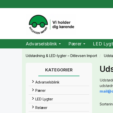
Advarselsblink
Pærer
LED Lygt
Udstødning & LED-lygter – Ditlevsen Import
Udst
Uds
KATEGORIER
Udstødn
Advarselsblink
udstødn
Pærer
mail@d
LED Lygter
Sorterin
Relæer