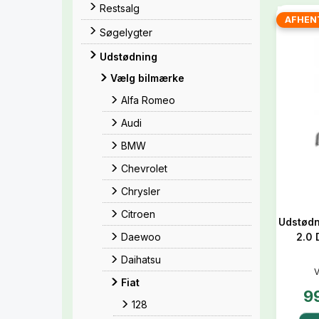
Restsalg
AFHEN
Søgelygter
Udstødning
Vælg bilmærke
Alfa Romeo
Audi
BMW
Chevrolet
Chrysler
Citroen
Udstødni
2.0 
Daewoo
Daihatsu
V
Fiat
9
128