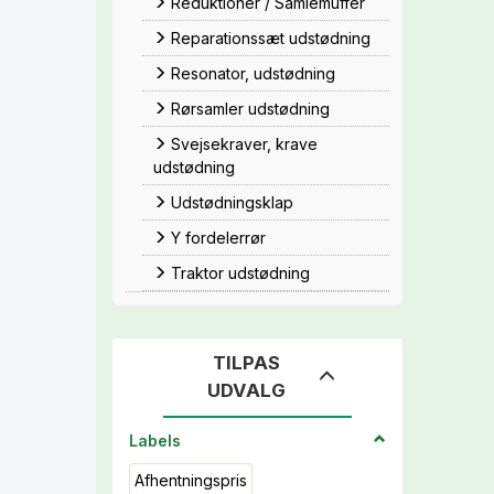
Reduktioner / Samlemuffer
Reparationssæt udstødning
Resonator, udstødning
Rørsamler udstødning
Svejsekraver, krave
udstødning
Udstødningsklap
Y fordelerrør
Traktor udstødning
TILPAS
Skifte
UDVALG
filter
Labels
Afhentningspris