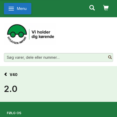
Menu
Skifte navigation
V40
2.0
FØLG OS