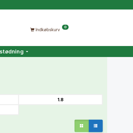
0
Indkøbskurv
stødning
1.8