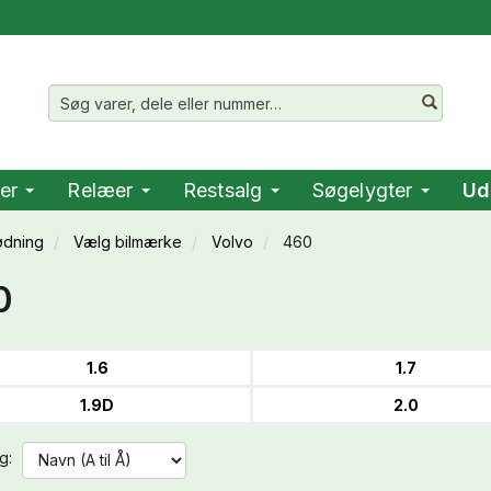
er
Relæer
Restsalg
Søgelygter
Ud
ødning
Vælg bilmærke
Volvo
460
0
1.6
1.7
1.9D
2.0
g: