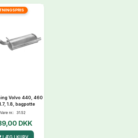
TNINGSPRIS
ing Volvo 440, 460
 1.7, 1.8, bagpotte
Vare nr.:
31.52
89,00 DKK
LÆG I KURV