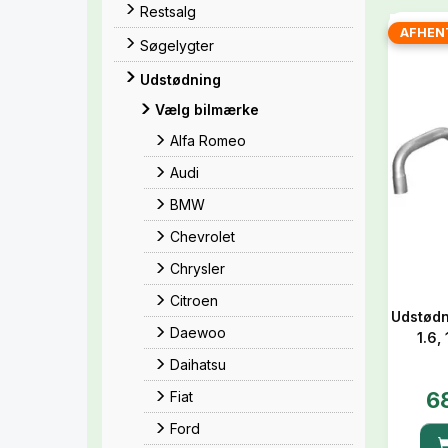
Restsalg
AFHEN
Søgelygter
Udstødning
Vælg bilmærke
Alfa Romeo
Audi
BMW
Chevrolet
Chrysler
Citroen
Udstødn
Daewoo
1.6,
Daihatsu
6
Fiat
Ford