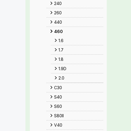
240
260
440
460
1.6
1.7
1.8
1.9D
2.0
C30
S40
S60
S80II
V40