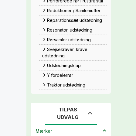
Perforerede rør i rustfrit stål
Reduktioner / Samlemuffer
Reparationssæt udstødning
Resonator, udstødning
Rørsamler udstødning
Svejsekraver, krave
udstødning
Udstødningsklap
Y fordelerrør
Traktor udstødning
TILPAS
Skifte
UDVALG
filter
Mærker