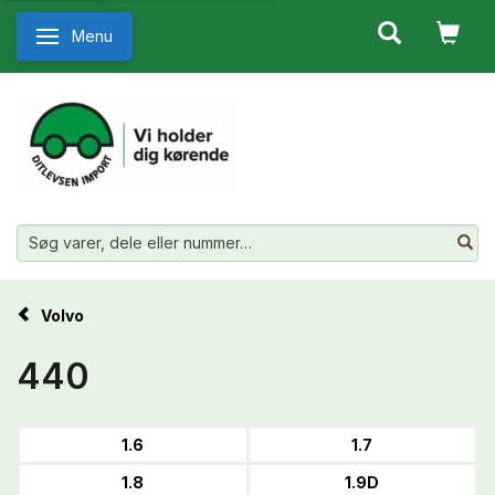
Menu
Skifte navigation
Volvo
440
1.6
1.7
1.8
1.9D