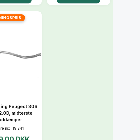
NINGSPRIS
ing Peugeot 306
 2.0D, midterste
lyddæmper
re nr.:
19.241
9,00 DKK