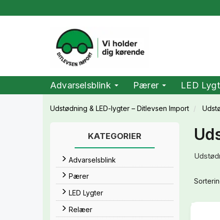
Advarselsblink
Pærer
LED Lygt
Udstødning & LED-lygter – Ditlevsen Import
Udst
Uds
KATEGORIER
Udstødn
Advarselsblink
Pærer
Sorterin
LED Lygter
Relæer