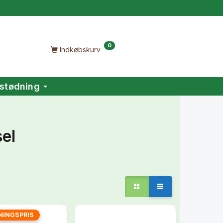
0
Indkøbskurv
stødning
el
NINGSPRIS