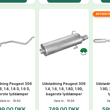
AFHENT
dning Peugeot 306
Udstødning Peugeot 306
Udstødn
.6, 1.8, 1.8 D, 1.9 D,
1.4, 1.6, 1.8, 1.8D, 1.9D,
1.9D,
erste lyddæmper
bagerste lyddæmper
Vare nr.:
19.60
Vare nr.:
19.59
Va
99,00 DKK
749,00 DKK
59