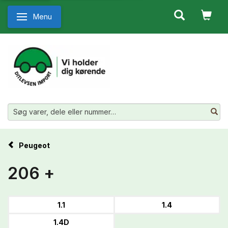
Menu
Skifte navigation
Peugeot
206 +
1.1
1.4
1.4D