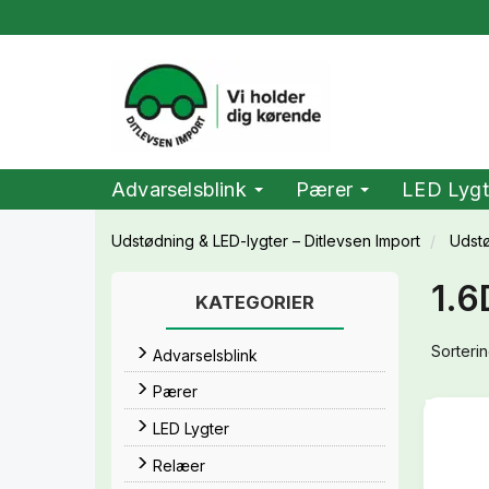
Advarselsblink
Pærer
LED Lygt
Udstødning & LED-lygter – Ditlevsen Import
Udst
1.6
KATEGORIER
Sorterin
Advarselsblink
Pærer
LED Lygter
Relæer