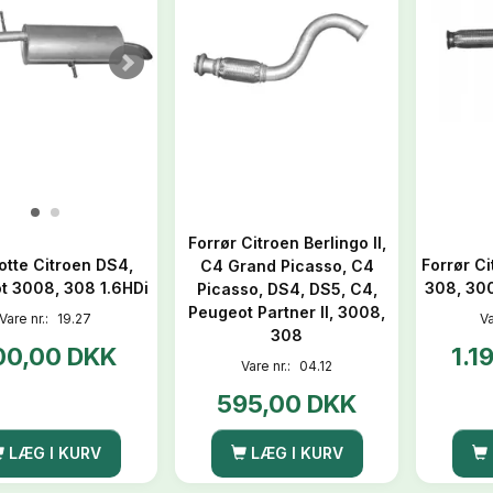
Forrør Citroen Berlingo II,
tte Citroen DS4,
Forrør C
C4 Grand Picasso, C4
t 3008, 308 1.6HDi
308, 30
Picasso, DS4, DS5, C4,
Peugeot Partner II, 3008,
Vare nr.:
19.27
Va
308
00,00 DKK
1.1
Vare nr.:
04.12
595,00 DKK
LÆG I KURV
LÆG I KURV