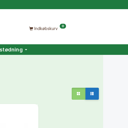
0
Indkøbskurv
stødning