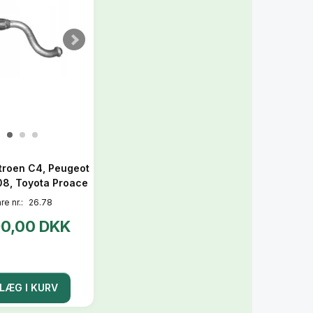
itroen C4, Peugeot
08, Toyota Proace
re nr.:
26.78
90,00 DKK
LÆG I KURV