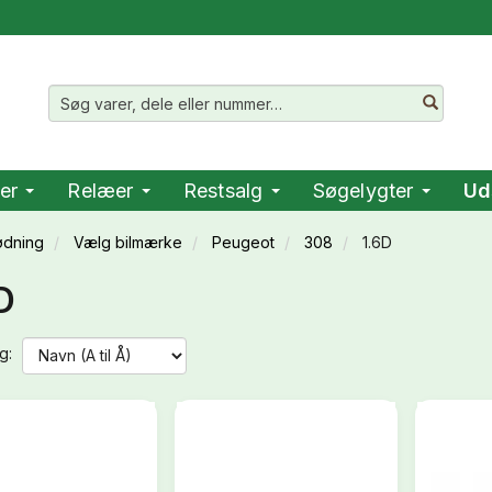
er
Relæer
Restsalg
Søgelygter
Ud
ødning
Vælg bilmærke
Peugeot
308
1.6D
D
g: