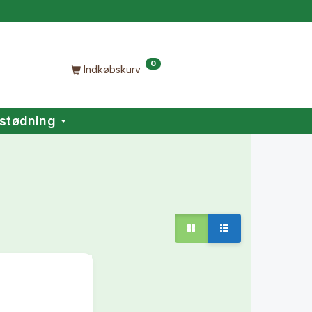
0
Indkøbskurv
stødning