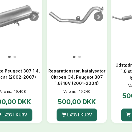
Udstødn
te Peugeot 307 1.4,
Reparationsrør, katalysator
1.6 s
t.car (2002-2007)
Citroen C4, Peugeot 307
1.6i 16V (2001-2004)
Va
Vare nr.:
19.408
Vare nr.:
19.240
50
90,00 DKK
500,00 DKK
LÆG I KURV
LÆG I KURV