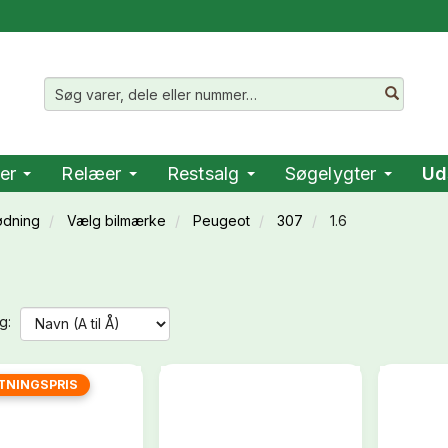
er
Relæer
Restsalg
Søgelygter
Ud
ødning
Vælg bilmærke
Peugeot
307
1.6
g:
TNINGSPRIS