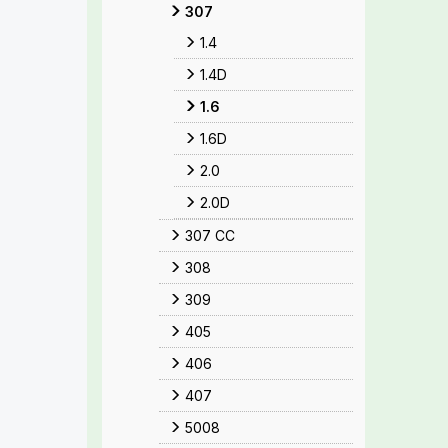
307
1.4
1.4D
1.6
1.6D
2.0
2.0D
307 CC
308
309
405
406
407
5008