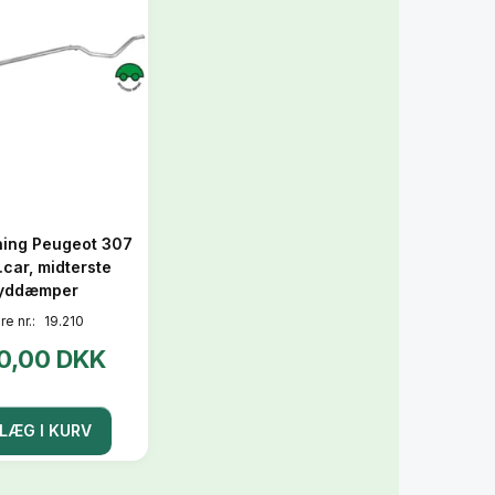
ing Peugeot 307
t.car, midterste
lyddæmper
re nr.:
19.210
0,00 DKK
LÆG I KURV