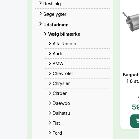
Restsalg
Søgelygter
Udstødning
Vælg bilmærke
Alfa Romeo
Audi
BMW
Chevrolet
Bagpot
1.6 s
Chrysler
Citroen
Daewoo
5
Daihatsu
Fiat
Ford