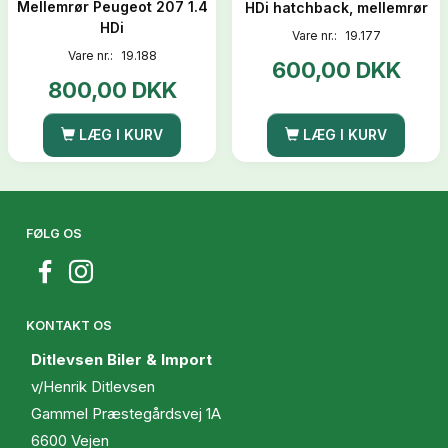
Mellemrør Peugeot 207 1.4
HDi hatchback, mellemrør
HDi
Vare nr.:
19.177
Vare nr.:
19.188
600,00 DKK
800,00 DKK
LÆG I KURV
LÆG I KURV
FØLG OS
KONTAKT OS
Ditlevsen Biler & Import
v/Henrik Ditlevsen
Gammel Præstegårdsvej 1A
6600 Vejen