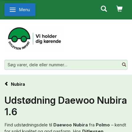
Menu
Skifte navigation
Nubira
Udstødning Daewoo Nubira
1.6
Find udstødningsdele til
Daewoo Nubira
fra
Polmo
– kendt
for solid kvalitet og god pasform. Hos
Ditlevsen