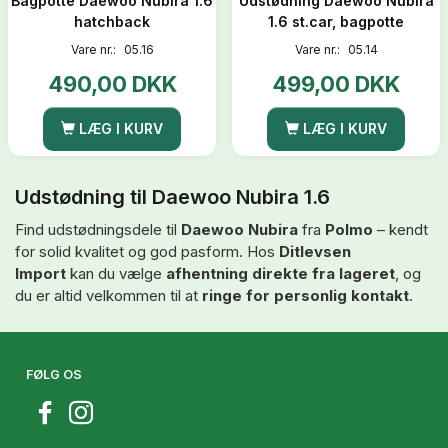
Bagpotte Daewoo Nubira 1.6
Udstødning Daewoo Nubira
hatchback
1.6 st.car, bagpotte
Vare nr.:
05.16
Vare nr.:
05.14
490,00 DKK
499,00 DKK
LÆG I KURV
LÆG I KURV
Udstødning til Daewoo Nubira 1.6
Find udstødningsdele til
Daewoo Nubira
fra
Polmo
– kendt
for solid kvalitet og god pasform. Hos
Ditlevsen
Import
kan du vælge
afhentning direkte fra lageret
, og
du er altid velkommen til at
ringe for personlig kontakt
.
FØLG OS