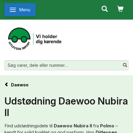
Menu
Skifte navigation
Daewoo
Udstødning Daewoo Nubira
II
Find udstødningsdele til
Daewoo Nubira II
fra
Polmo
–
kendt for solid kvalitet og god pasform. Hos
Ditlevsen