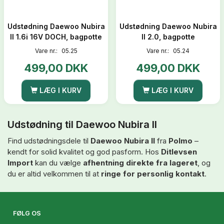
Udstødning Daewoo Nubira
Udstødning Daewoo Nubira
II 1.6i 16V DOCH, bagpotte
II 2.0, bagpotte
Vare nr.:
05.25
Vare nr.:
05.24
499,00 DKK
499,00 DKK
LÆG I KURV
LÆG I KURV
Udstødning til Daewoo Nubira II
Find udstødningsdele til
Daewoo Nubira II
fra
Polmo
–
kendt for solid kvalitet og god pasform. Hos
Ditlevsen
Import
kan du vælge
afhentning direkte fra lageret
, og
du er altid velkommen til at
ringe for personlig kontakt
.
FØLG OS