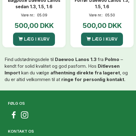
Bagpotte Daewoo Lanos
Forrør Daewoo Lanos 1.3,
sedan 1.3, 1.5, 1.6
1.5, 1.6
Vare nr.:
05.09
Vare nr.:
05.50
500,00 DKK
500,00 DKK
LÆG I KURV
LÆG I KURV
Find udstødningsdele til
Daewoo Lanos 1.3
fra
Polmo
–
kendt for solid kvalitet og god pasform. Hos
Ditlevsen
Import
kan du vælge
afhentning direkte fra lageret
, og
du er altid velkommen til at
ringe for personlig kontakt
.
FØLG OS
KONTAKT OS