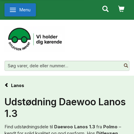
Menu
Skifte navigation
Lanos
Udstødning Daewoo Lanos
1.3
Find udstødningsdele til
Daewoo Lanos 1.3
fra
Polmo
–
kendt for solid kvalitet og god pasform. Hos
Ditlevsen