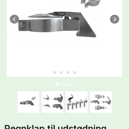
Zoom
Regnklap til udstødning,