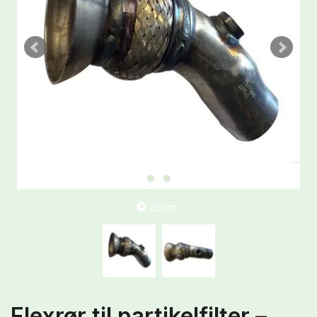
Zoom
Flexrør til partikelfilter –