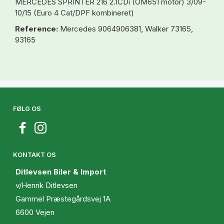
MERCEDES SPRINTER 216 2.1CDi (OM651 motor) 3/09-
10/15 (Euro 4 Cat/DPF kombineret)
Reference:
Mercedes 9064906381, Walker 73165,
93165
FØLG OS
KONTAKT OS
Ditlevsen Biler & Import
v/Henrik Ditlevsen
Gammel Præstegårdsvej 1A
6600 Vejen