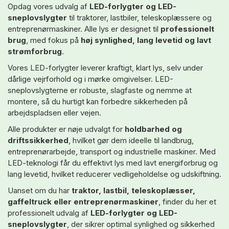
Opdag vores udvalg af
LED-forlygter og LED-
sneplovslygter
til traktorer, lastbiler, teleskoplæssere og
entreprenørmaskiner. Alle lys er designet til
professionelt
brug
, med fokus på
høj synlighed, lang levetid og lavt
strømforbrug
.
Vores LED-forlygter leverer kraftigt, klart lys, selv under
dårlige vejrforhold og i mørke omgivelser. LED-
sneplovslygterne er robuste, slagfaste og nemme at
montere, så du hurtigt kan forbedre sikkerheden på
arbejdspladsen eller vejen.
Alle produkter er nøje udvalgt for
holdbarhed og
driftssikkerhed
, hvilket gør dem ideelle til landbrug,
entreprenørarbejde, transport og industrielle maskiner. Med
LED-teknologi får du effektivt lys med lavt energiforbrug og
lang levetid, hvilket reducerer vedligeholdelse og udskiftning.
Uanset om du har
traktor, lastbil, teleskoplæsser,
gaffeltruck eller entreprenørmaskiner
, finder du her et
professionelt udvalg af
LED-forlygter og LED-
sneplovslygter
, der sikrer optimal synlighed og sikkerhed