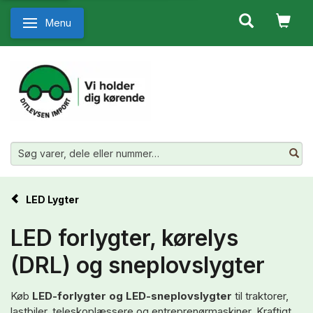
Menu
Skifte navigation
LED Lygter
LED forlygter, kørelys
(DRL) og sneplovslygter
Køb
LED-forlygter og LED-sneplovslygter
til traktorer,
lastbiler, teleskoplæssere og entreprenørmaskiner. Kraftigt,