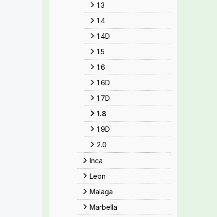
1.3
1.4
1.4D
1.5
1.6
1.6D
1.7D
1.8
1.9D
2.0
Inca
Leon
Malaga
Marbella