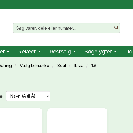
er
Relæer
Restsalg
Søgelygter
Ud
ødning
Vælg bilmærke
Seat
Ibiza
1.8
g: