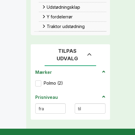
Udstødningsklap
Y fordelerrør
Traktor udstødning
TILPAS
Skifte
UDVALG
filter
Mærker
Polmo
(
2
)
Prisniveau