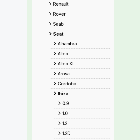
Renault
Rover
Saab
Seat
Alhambra
Altea
Altea XL
Arosa
Cordoba
Ibiza
0.9
1.0
1.2
1.2D