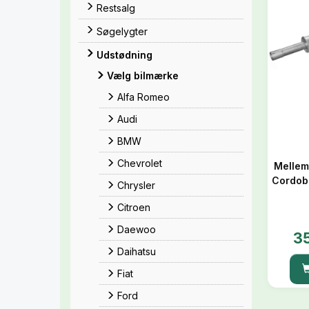
Restsalg
Søgelygter
Udstødning
Vælg bilmærke
Alfa Romeo
Audi
BMW
Chevrolet
Mellemp
Cordob
Chrysler
Citroen
Daewoo
3
Daihatsu
Fiat
Ford