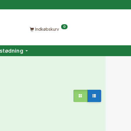
0
Indkøbskurv
stødning