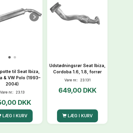
Udstødningsrør Seat Ibiza,
otte til Seat Ibiza,
Cordoba 1.6, 1.8, forrør
a & VW Polo (1993–
Vare nr.:
23.131
2004)
649,00 DKK
Vare nr.:
23.13
50,00 DKK
LÆG I KURV
LÆG I KURV