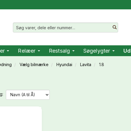
er
Relæer
Restsalg
Søgelygter
Ud
ødning
Vælg bilmærke
Hyundai
Lavita
1.8
g: