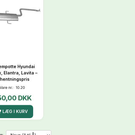
empotte Hyundai
, Elantra, Lavita –
hentningspris
Vare nr.:
10.20
50,00 DKK
LÆG I KURV
g: