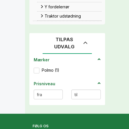
Y fordelerrør
Traktor udstødning
TILPAS
Skifte
UDVALG
filter
Mærker
Polmo
(
1
)
Prisniveau
FØLG OS