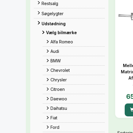
Restsalg
Søgelygter
Udstødning
Vælg bilmærke
Alfa Romeo
Audi
BMW
Mell
Chevrolet
Matrix
Af
Chrysler
Citroen
6
Daewoo
Daihatsu
Fiat
Ford
Sorterin