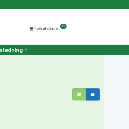
0
Indkøbskurv
stødning