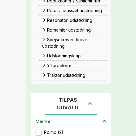
Reduktioner / Samlemuffer
Reparationssæt udstødning
Resonator, udstødning
Rørsamler udstødning
Svejsekraver, krave
udstødning
Udstødningsklap
Y fordelerrør
Traktor udstødning
TILPAS
Skifte
UDVALG
filter
Mærker
Polmo
(
2
)