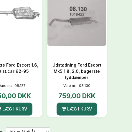
te Ford Escort 1.6,
Udstødning Ford Escort
8 st.car 92-95
Mk5 1.8, 2,0, bagerste
lyddæmper
Vare nr.:
08.127
Vare nr.:
08.130
50,00 DKK
759,00 DKK
LÆG I KURV
LÆG I KURV
g: