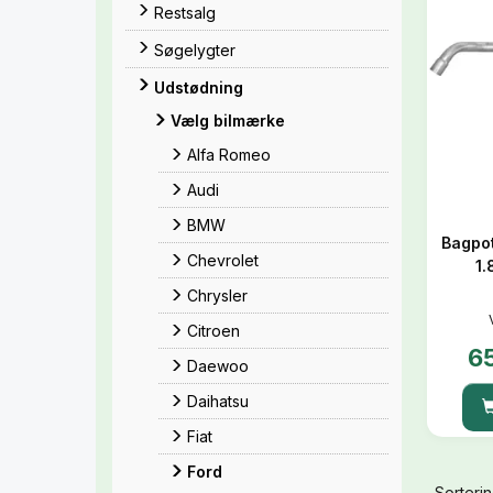
Restsalg
Søgelygter
Udstødning
Vælg bilmærke
Alfa Romeo
Audi
BMW
Bagpot
Chevrolet
1.
Chrysler
Citroen
6
Daewoo
Daihatsu
Fiat
Ford
Sorterin