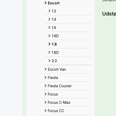
Escort
1.3
Udstø
1.4
1.6
1.6D
1.8
1.8D
2.0
Escort Van
Fiesta
Fiesta Courier
Focus
Focus C-Max
Focus CC