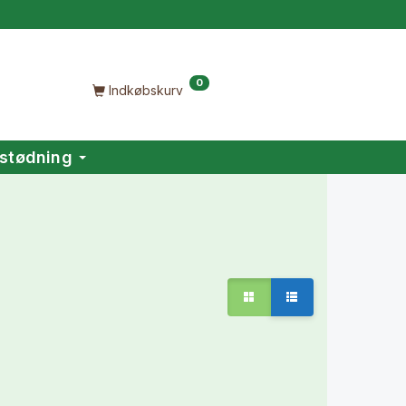
0
Indkøbskurv
stødning