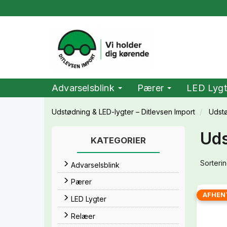
Advarselsblink
Pærer
LED Lygt
Udstødning & LED-lygter – Ditlevsen Import
Udst
Uds
KATEGORIER
Sorterin
Advarselsblink
Pærer
AFHEN
LED Lygter
Relæer