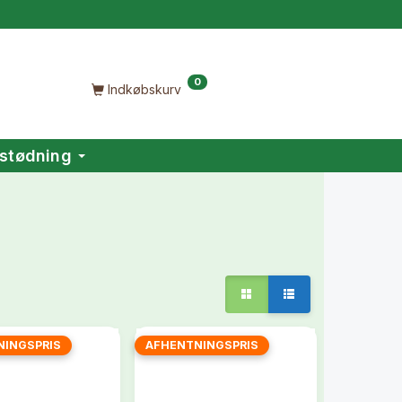
0
Indkøbskurv
stødning
NINGSPRIS
AFHENTNINGSPRIS