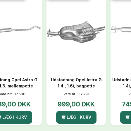
ning Opel Astra G
Udstødning Opel Astra G
Udstødni
 1.6, mellempotte
1.4i, 1.6i, bagpotte
1.4
Vare nr.:
17.530
Vare nr.:
17.291
V
89,00 DKK
999,00 DKK
74
LÆG I KURV
LÆG I KURV