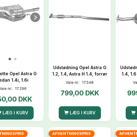
Udstødning Opel Astra G
Udstødn
otte Opel Astra G
1.2, 1.4, Astra H 1.4, forrør
1.4, 1.
edan 1.4i, 1.6i
Vare nr.:
17.548
Va
Vare nr.:
17.296
799,00 DKK
99
50,00 DKK
LÆG I KURV
LÆG I KURV
TNINGSPRIS
AFHENTNINGSPRIS
AFHENT