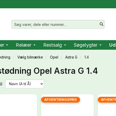
er
Relæer
Restsalg
Søgelygter
Ud
ødning
Vælg bilmærke
Opel
Astra G
1.4
tødning Opel Astra G 1.4
g:
AFHENTNINGSPRIS
AFHENT