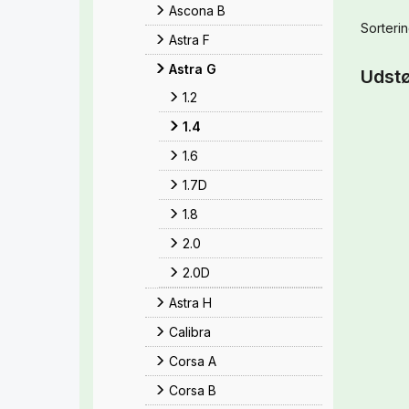
Ascona B
Sorterin
Astra F
Astra G
Udstø
1.2
1.4
1.6
1.7D
1.8
2.0
2.0D
Astra H
Calibra
Corsa A
Corsa B