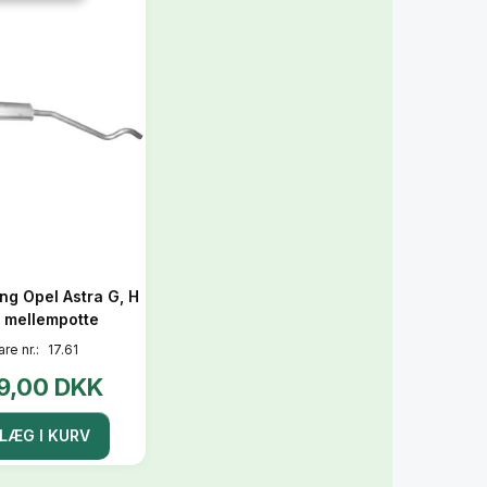
ng Opel Astra G, H
i, mellempotte
are nr.:
17.61
9,00 DKK
LÆG I KURV