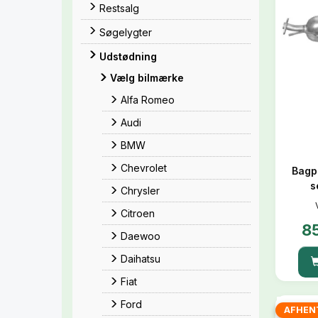
Restsalg
Søgelygter
Udstødning
Vælg bilmærke
Alfa Romeo
Audi
BMW
Chevrolet
Bagp
s
Chrysler
Citroen
8
Daewoo
Daihatsu
Fiat
Ford
AFHEN