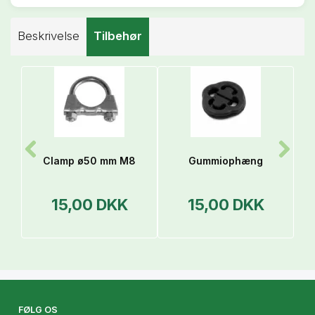
Beskrivelse
Tilbehør
A
Clamp ø50 mm M8
Gummiophæng
U
15,00 DKK
15,00 DKK
FØLG OS