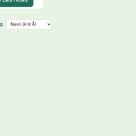
LÆG I KURV
g: