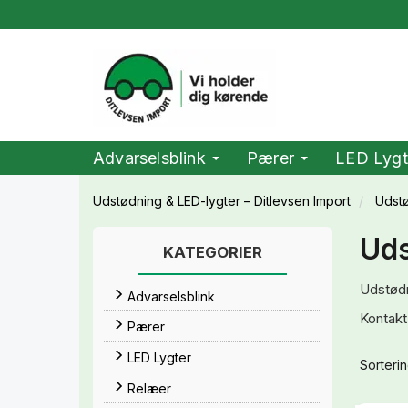
Advarselsblink
Pærer
LED Lygt
Udstødning & LED-lygter – Ditlevsen Import
Udst
Uds
KATEGORIER
Udstødn
Advarselsblink
Kontakt
Pærer
LED Lygter
Sorterin
Relæer