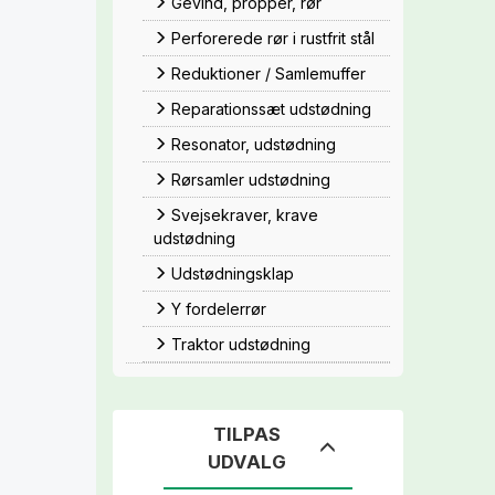
Gevind, propper, rør
Perforerede rør i rustfrit stål
Reduktioner / Samlemuffer
Reparationssæt udstødning
Resonator, udstødning
Rørsamler udstødning
Svejsekraver, krave
udstødning
Udstødningsklap
Y fordelerrør
Traktor udstødning
TILPAS
Skifte
UDVALG
filter