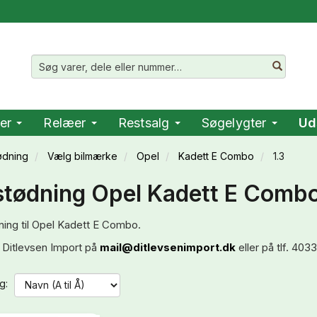
er
Relæer
Restsalg
Søgelygter
Ud
ødning
Vælg bilmærke
Opel
Kadett E Combo
1.3
tødning Opel Kadett E Combo
ing til Opel Kadett E Combo.
 Ditlevsen Import på
mail@ditlevsenimport.dk
eller på tlf. 40
g: