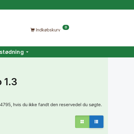
0
Indkøbskurv
stødning
 1.3
334795, hvis du ikke fandt den reservedel du søgte.