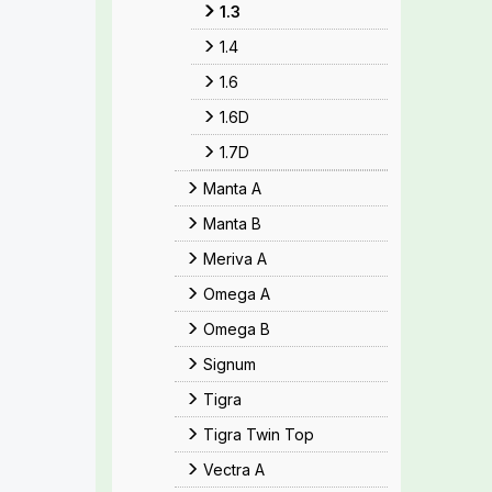
1.3
1.4
1.6
1.6D
1.7D
Manta A
Manta B
Meriva A
Omega A
Omega B
Signum
Tigra
Tigra Twin Top
Vectra A