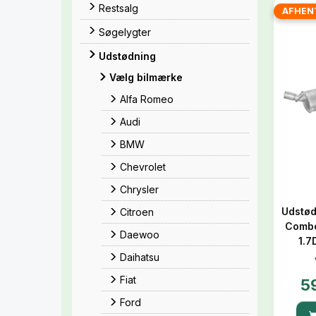
Restsalg
AFHEN
Søgelygter
Udstødning
Vælg bilmærke
Alfa Romeo
Audi
BMW
Chevrolet
Chrysler
Udstød
Citroen
Combo 
Daewoo
1.7
Daihatsu
Fiat
5
Ford