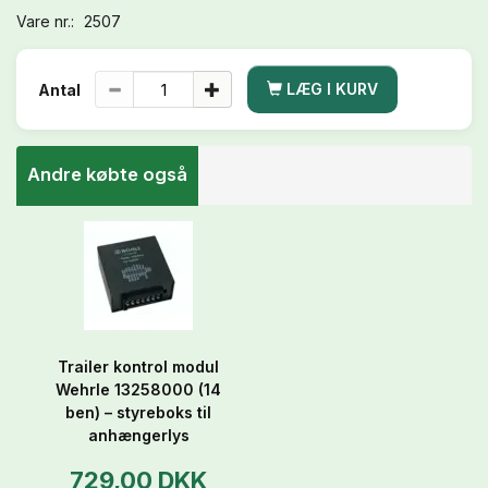
Vare nr.:
2507
LÆG I KURV
Antal
Andre købte også
Trailer kontrol modul
Wehrle 13258000 (14
ben) – styreboks til
anhængerlys
729,00 DKK