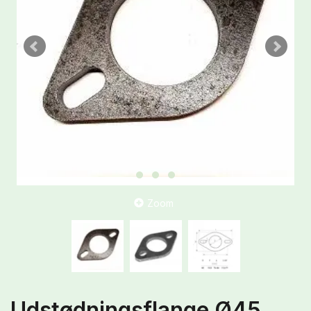
Zoom
Udstødningsflange Ø45