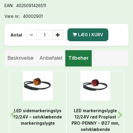
EAN:
4025091426511
Vare nr.:
40002901
LÆG I KURV
Antal
Beskrivelse
Anbefalet
Tilbehør
LED sidemarkeringslys
LED markeringslygte
12/24V – selvklæbende
12/24V rød Proplast
1
markeringslygte
PRO-PENNY - Ø27 mm,
selvklæbende