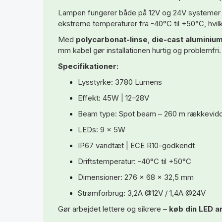
Lampen fungerer både på 12V og 24V systemer og
ekstreme temperaturer fra -40°C til +50°C, hvilke
Med
polycarbonat-linse
,
die-cast aluminiu
mm kabel gør installationen hurtig og problemfri.
Specifikationer:
Lysstyrke: 3780 Lumens
Effekt: 45W | 12–28V
Beam type: Spot beam – 260 m rækkevid
LEDs: 9 x 5W
IP67 vandtæt | ECE R10-godkendt
Driftstemperatur: -40°C til +50°C
Dimensioner: 276 x 68 x 32,5 mm
Strømforbrug: 3,2A @12V / 1,4A @24V
Gør arbejdet lettere og sikrere –
køb din LED ar