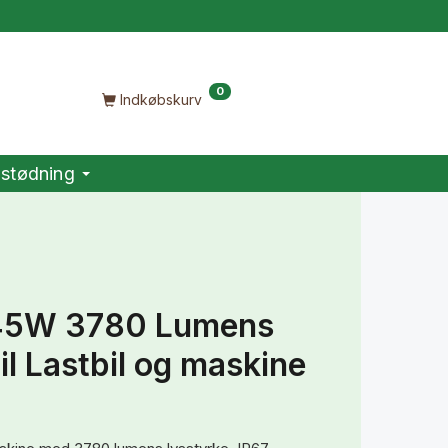
0
Indkøbskurv
stødning
 45W 3780 Lumens
il Lastbil og maskine