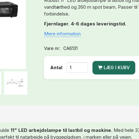
Robust 11" LED arbejdslampe til lastbil og 
vandtæthed og 260 m spot beam. Passer til
forbindelse.
Fjernlager. 4-6 dages leveringstid.
Mere information
Vare nr.:
CA6131
LÆG I KURV
Antal
fulde
11" LED arbejdslampe til lastbil og maskine
. Med hele 3
fekt til natarbejde på byggepladsen, i marken eller på vejen.