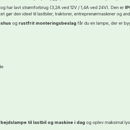
 har lavt strømforbrug (3,2A ved 12V / 1,4A ved 24V). Den er
IP
t gør den ideel til lastbiler, traktorer, entreprenørmaskiner og an
mshus
og
rustfrit monteringsbeslag
får du en lampe, der er byg
de
bejdslampe til lastbil og maskine i dag
og oplev maksimal lyss